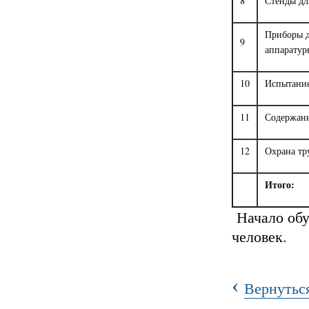
8
Стенды дл
Приборы д
9
аппаратур
10
Испытание
11
Содержани
12
Охрана тр
Итого:
Начало обу
человек.
‹
Вернуться