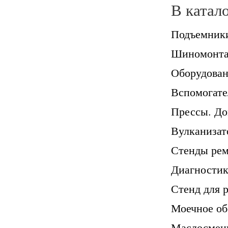
В катал
Подъемник
Шиномонтаж
Оборудован
Вспомогате
Прессы. Д
Вулканиза
Стенды рем
Диагностик
Стенд для 
Моечное об
Маслосменн