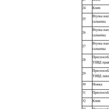
24
Ключ
Втулка на
25
сальника
Втулка на
26
сальника
Втулка на
27
сальника
Приспособ
28
ТНВД прав
Приспособ
29
ТНВД лево
30
Ножка
31
Приспособ
32
Ключ
33
Приспособ