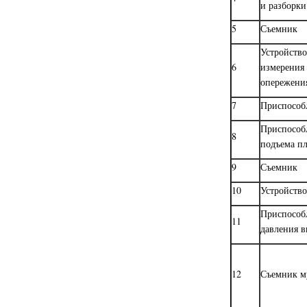
и разборк
5
Съемник
Устройство
6
измерения
опережени
7
Приспособ
Приспособ
8
подъема п
9
Съемник
10
Устройств
Приспособ
11
давления 
12
Съемник м