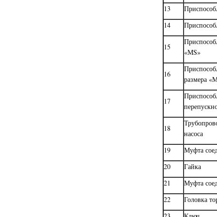
13
Приспособ
14
Приспособ
Приспособ
15
«MS»
Приспособ
16
размера «
Приспособ
17
перепускно
Трубопрово
18
насоса
19
Муфта сое
20
Гайка
21
Муфта сое
22
Головка то
23
Ключ