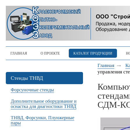
ГЛАВНАЯ
О ПРОЕКТЕ
КАТАЛОГ ПРОДУКЦИИ
Н
Главная
К
управления ст
Стенды ТНВД
Компьют
Форсуночные стенды
стендам
Дополнительное оборудование и
СДМ-К
оснастка для диагностики ТНВД
ТНВД, Форсунки, Плунжерные
пары