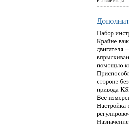
Наличие товара
Дополнит
Набор инст
Крайне важ
двигателя 
впрыскивани
помощью ко
Приспособл
стороне бе
привода KSB
Все измере
Настройка 
регулирово
Назначение