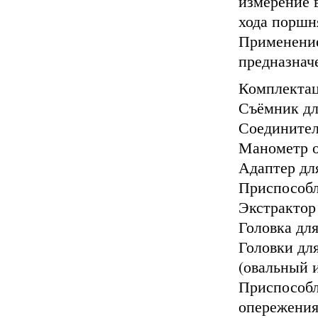
измерение 
хода поршн
Применение
предназнач
Комплектац
Съёмник дл
Соединител
Манометр о
Адаптер дл
Приспособл
Экстрактор
Головка дл
Головки дл
(овальный 
Приспособл
опережени