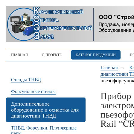
ГЛАВНАЯ
О ПРОЕКТЕ
КАТАЛОГ ПРОДУКЦИИ
Н
Главная
К
диагностики 
Стенды ТНВД
пьезофорсунок
Форсуночные стенды
Прибор 
электро
Дополнительное
оборудование и оснастка для
пьезоф
диагностики ТНВД
Rail “C
ТНВД, Форсунки, Плунжерные
пары