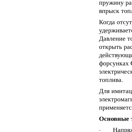
пружину ра
впрыск топ
Когда отсу
удерживает
Давление т
открыть ра
действующи
форсунках 
электричес
топлива.
Для имитац
электромаг
применяетс
Основные 
· Напряже