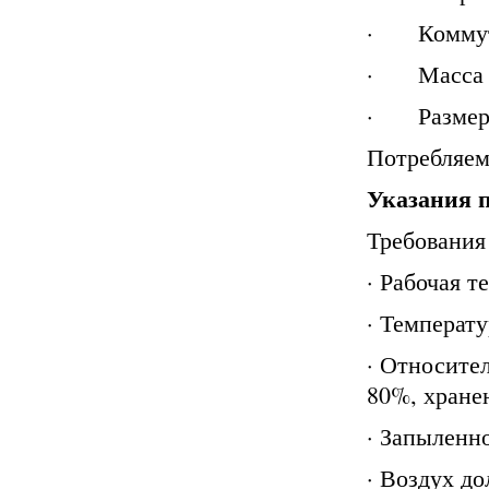
· Коммутир
· Масса ус
· Размеры 
Потребляем
Указания 
Требования
· Рабочая т
· Температу
· Относите
80%, хране
· Запыленно
· Воздух до