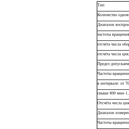
Тип
Количество однов
Диапазон воспрои
частоты вращения
отсчёта числа обо
отсчёта числа ци
Предел допускаем
Частоты вращения
в интервале: от 7
свыше 800 мин-1
Отсчёта числа ци
Диапазон измере
Частоты вращения