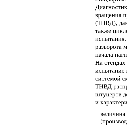
Диагностик
вращения п
(ТНВД), да
также цикло
испытания,
разворота 
начала наг
На стендах
испытание 
системой см
ТНВД распр
штуцеров д
и характер
величина
(производ