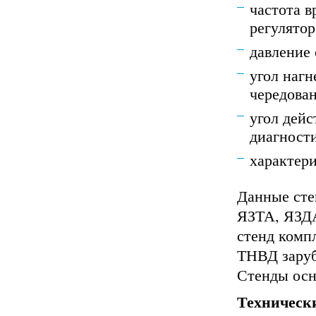
частота 
регулятор
давление
угол нагн
чередова
угол дейс
диагност
характер
Данные сте
ЯЗТА, ЯЗДА
стенд комп
ТНВД заруб
Стенды осн
Техническ