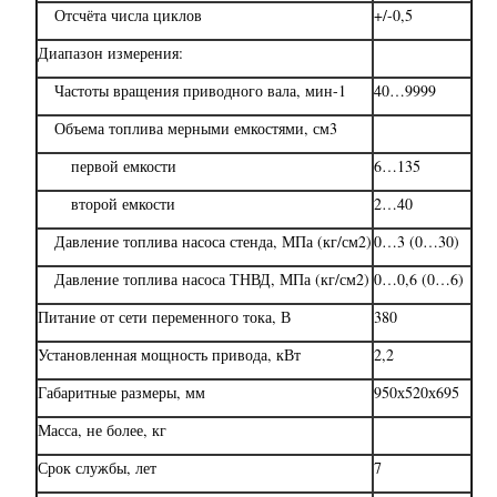
Отсчёта числа циклов
+/-0,5
Диапазон измерения:
Частоты вращения приводного вала, мин-1
40…9999
Объема топлива мерными емкостями, см3
первой емкости
6…135
второй емкости
2…40
Давление топлива насоса стенда, МПа (кг/см2)
0…3 (0…30)
Давление топлива насоса ТНВД, МПа (кг/см2)
0…0,6 (0…6)
Питание от сети переменного тока, В
380
Установленная мощность привода, кВт
2,2
Габаритные размеры, мм
950х520х695
Масса, не более, кг
Срок службы, лет
7