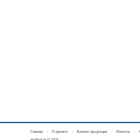
Главная
:
О проекте
:
Каталог продукции
:
Новости
:
prodisel.ru © 2026