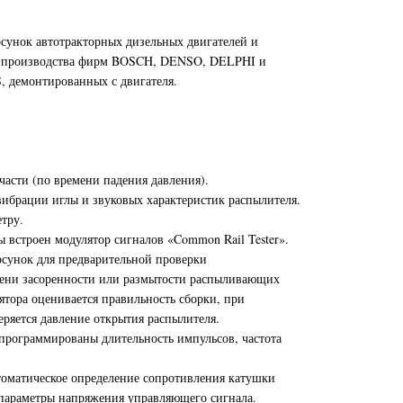
сунок автотракторных дизельных двигателей и
х производства фирм BOSCH, DENSO, DELPHI и
 демонтированных с двигателя.
части (по времени падения давления).
 вибрации иглы и звуковых характеристик распылителя.
етру.
 встроен модулятор сигналов «Common Rail Tester».
рсунок для предварительной проверки
пени засоренности или размытости распыливающих
тора оценивается правильность сборки, при
еряется давление открытия распылителя.
апрограммированы длительность импульсов, частота
оматическое определение сопротивления катушки
и параметры напряжения управляющего сигнала.