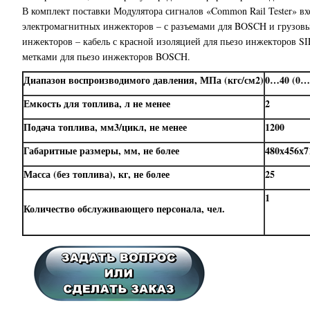
В комплект поставки Модулятора сигналов «Common Rail Tester» вх
электромагнитных инжекторов – с разъемами для BOSCH и грузовых
инжекторов – кабель с красной изоляцией для пьезо инжекторов S
метками для пьезо инжекторов BOSCH.
Диапазон воспроизводимого давления, МПа (кгс/см2)
0…40 (0…
Емкость для топлива, л не менее
2
Подача топлива, мм3/цикл, не менее
1200
Габаритные размеры, мм, не более
480х456х7
Масса (без топлива), кг, не более
25
1
Количество обслуживающего персонала, чел.