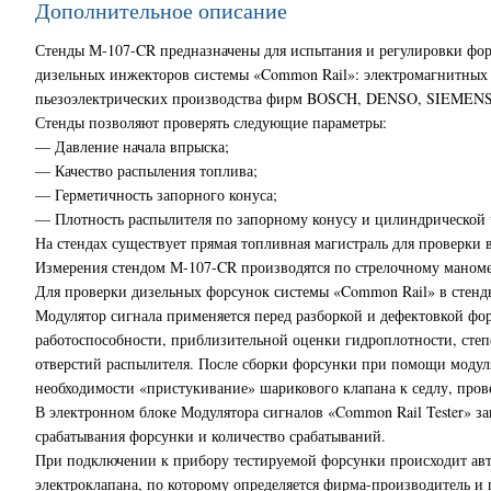
Дополнительное описание
Стенды М-107-CR предназначены для испытания и регулировки фор
дизельных инжекторов системы «Common Rail»: электромагнитны
пьезоэлектрических производства фирм BOSCH, DENSO, SIEMENS,
Стенды позволяют проверять следующие параметры:
— Давление начала впрыска;
— Качество распыления топлива;
— Герметичность запорного конуса;
— Плотность распылителя по запорному конусу и цилиндрической 
На стендах существует прямая топливная магистраль для проверки
Измерения стендом М-107-CR производятся по стрелочному маном
Для проверки дизельных форсунок системы «Common Rail» в стенды
Модулятор сигнала применяется перед разборкой и дефектовкой фо
работоспособности, приблизительной оценки гидроплотности, сте
отверстий распылителя. После сборки форсунки при помощи модуля
необходимости «пристукивание» шарикового клапана к седлу, пров
В электронном блоке Модулятора сигналов «Common Rail Tester» з
срабатывания форсунки и количество срабатываний.
При подключении к прибору тестируемой форсунки происходит авт
электроклапана, по которому определяется фирма-производитель 