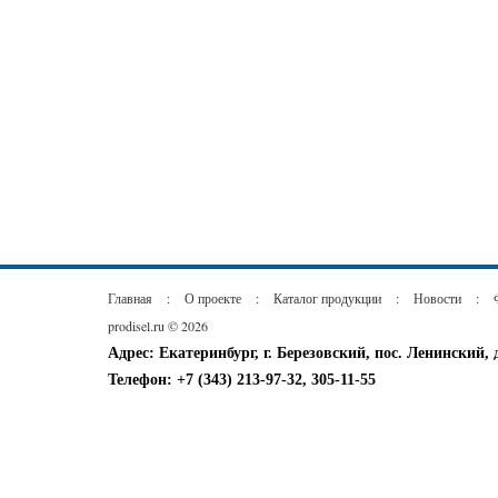
Главная
:
О проекте
:
Каталог продукции
:
Новости
:
prodisel.ru © 2026
Адрес: Екатеринбург, г. Березовский, пос. Ленинский, 
Телефон: +7 (343) 213-97-32, 305-11-55
тел/факс: +7 (34369) 473-51, 477-51
e-mail:
info@prodisel.ru